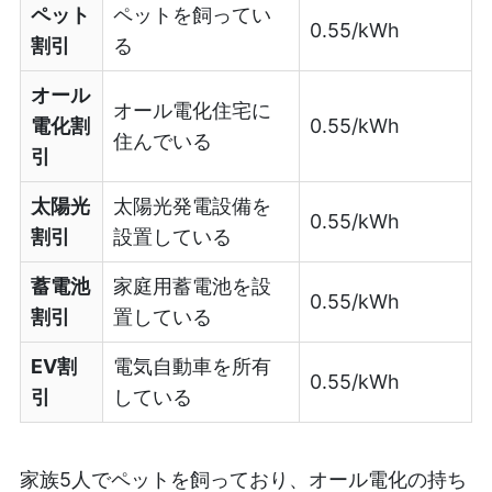
ペット
ペットを飼ってい
0.55/kWh
割引
る
オール
オール電化住宅に
電化割
0.55/kWh
住んでいる
引
太陽光
太陽光発電設備を
0.55/kWh
割引
設置している
蓄電池
家庭用蓄電池を設
0.55/kWh
割引
置している
EV割
電気自動車を所有
0.55/kWh
引
している
家族5人でペットを飼っており、オール電化の持ち