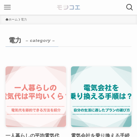
ホーム
電力
電力
– category –
一人暮らしの平均電気代
電気会社を乗り換える手続