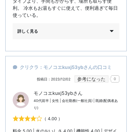
タイプより、手間もかからず、場所も取らず便
利。 冷水もお湯もすぐに使えて、便利過ぎて毎日
使っている。
詳しく見る
クリクラ：モノコエkuxj53ybさんの口コミ
参考になった
0
投稿日：2023/12/02
モノコエkuxj53ybさん
40代前半 | 女性 | 会社勤務(一般社員) | 既婚(配偶者あ
り)
（ 4.00 ）
料金 5.00 | 水のおいしさ 4.00 | 機能性 4.00 | デザイ