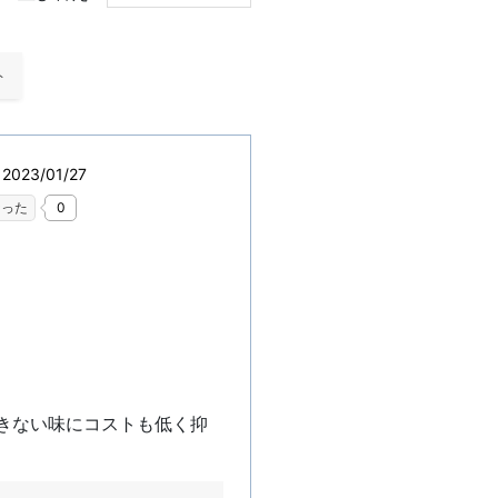
ト
023/01/27
なった
0
きない味にコストも低く抑