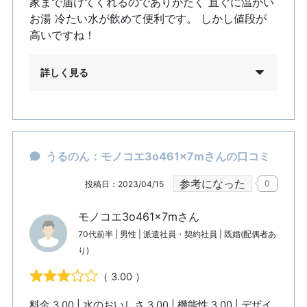
家まで届けてくれるのでありがたく 直ぐに温かい
お湯 冷たい水が飲めて便利です。 しかし値段が
高いですね！
詳しく見る
うるのん：モノコエ3o461x7mさんの口コミ
参考になった
0
投稿日：2023/04/15
モノコエ3o461x7mさん
70代前半 | 男性 | 派遣社員・契約社員 | 既婚(配偶者あ
り)
（ 3.00 ）
料金 3.00 | 水のおいしさ 3.00 | 機能性 3.00 | デザイ