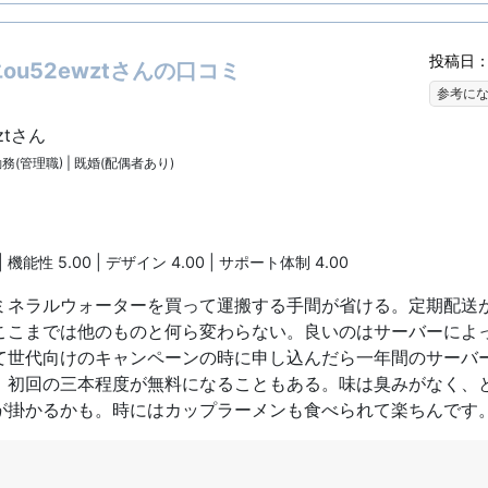
投稿日：2
u52ewztさんの口コミ
参考に
ztさん
勤務(管理職) | 既婚(配偶者あり)
| 機能性 5.00 | デザイン 4.00 | サポート体制 4.00
ミネラルウォーターを買って運搬する手間が省ける。定期配送
ここまでは他のものと何ら変わらない。良いのはサーバーによ
て世代向けのキャンペーンの時に申し込んだら一年間のサーバ
、初回の三本程度が無料になることもある。味は臭みがなく、
が掛かるかも。時にはカップラーメンも食べられて楽ちんです