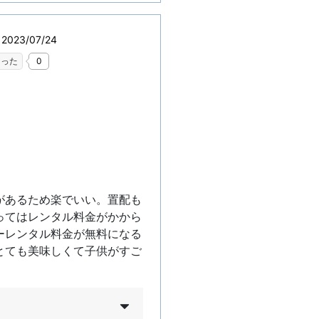
023/07/24
なった
0
があるため楽でいい。置配も
ってはレンタル料金がかから
ーレンタル料金が無料になる
とても美味しくて子供がすご
。