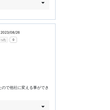
023/08/26
なった
0
たので他社に変える事ができ